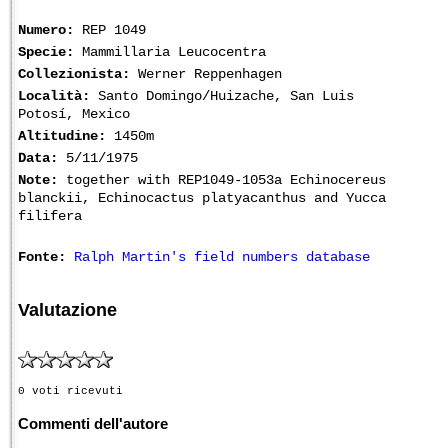
Numero:
REP 1049
Specie:
Mammillaria Leucocentra
Collezionista:
Werner Reppenhagen
Località:
Santo Domingo/Huizache, San Luis
Potosí, Mexico
Altitudine:
1450m
Data:
5/11/1975
Note:
together with REP1049-1053a Echinocereus
blanckii, Echinocactus platyacanthus and Yucca
filifera
Fonte:
Ralph Martin's field numbers database
Valutazione
0 voti ricevuti
Commenti dell'autore