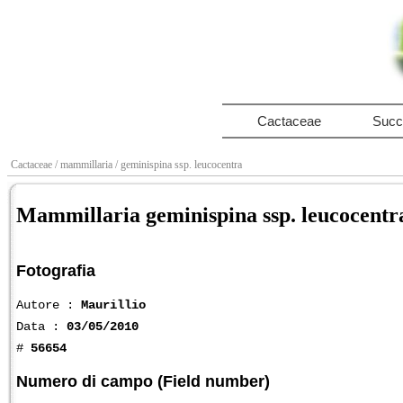
Cactaceae
Succ
Cactaceae
/ mammillaria
/ geminispina ssp. leucocentra
Mammillaria geminispina ssp. leucocent
Fotografia
Autore :
Maurillio
Data :
03/05/2010
#
56654
Numero di campo (Field number)