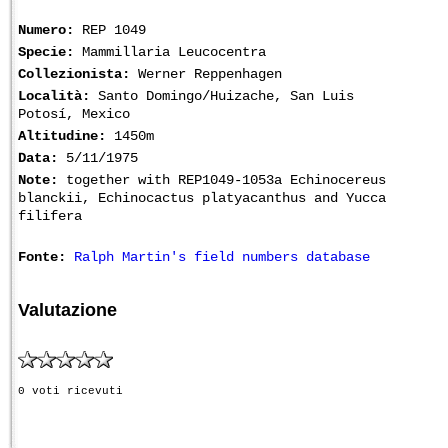
Numero:
REP 1049
Specie:
Mammillaria Leucocentra
Collezionista:
Werner Reppenhagen
Località:
Santo Domingo/Huizache, San Luis
Potosí, Mexico
Altitudine:
1450m
Data:
5/11/1975
Note:
together with REP1049-1053a Echinocereus
blanckii, Echinocactus platyacanthus and Yucca
filifera
Fonte:
Ralph Martin's field numbers database
Valutazione
0 voti ricevuti