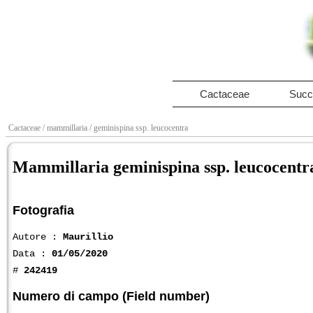
Cactaceae
Succ
Cactaceae
/ mammillaria
/ geminispina ssp. leucocentra
Mammillaria geminispina ssp. leucocent
Fotografia
Autore :
Maurillio
Data :
01/05/2020
#
242419
Numero di campo (Field number)