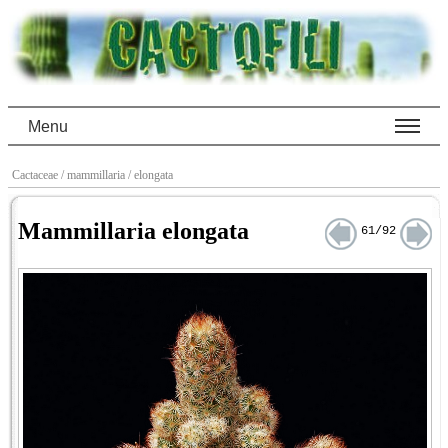
Menu
Cactaceae
/ mammillaria
/ elongata
Mammillaria elongata
61/92