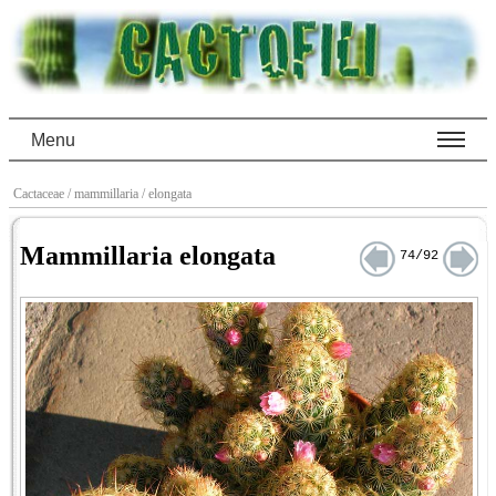
Menu
Cactaceae
/ mammillaria
/ elongata
Mammillaria elongata
74/92