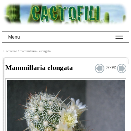
Menu
Cactaceae
/ mammillaria
/ elongata
Mammillaria elongata
37/92