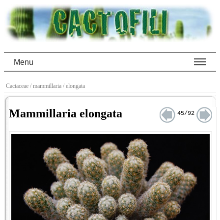
Menu
Cactaceae
/ mammillaria
/ elongata
Mammillaria elongata
45/92