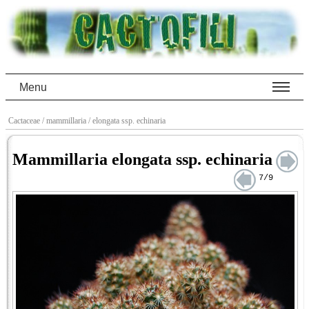
Menu
Cactaceae
/ mammillaria
/ elongata ssp. echinaria
Mammillaria elongata ssp. echinaria
7/9