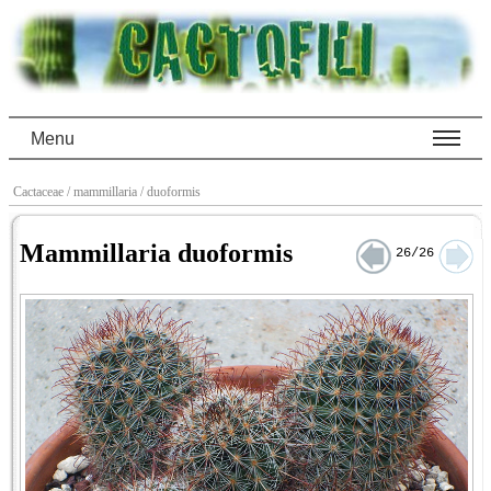
Menu
Cactaceae
/ mammillaria
/ duoformis
Mammillaria duoformis
26/26