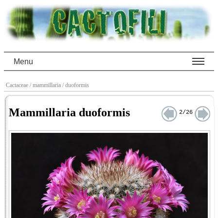
Menu
Cactaceae
/ mammillaria
/ duoformis
Mammillaria duoformis
2/26