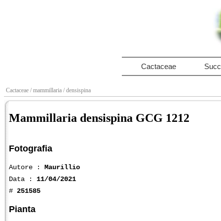
Cactaceae
Succ
Cactaceae
/ mammillaria
/ densispina
Mammillaria densispina GCG 1212
Fotografia
Autore :
Maurillio
Data :
11/04/2021
#
251585
Pianta