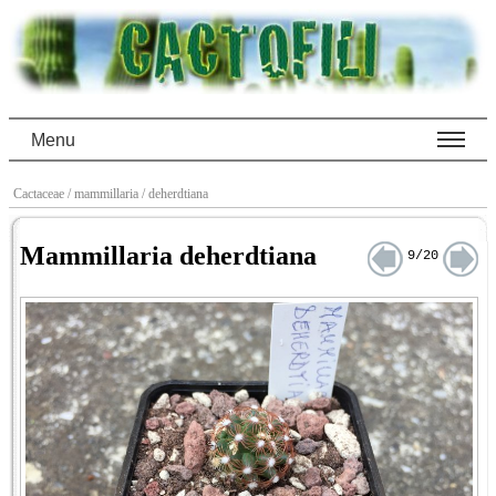
Menu
Cactaceae
/ mammillaria
/ deherdtiana
Mammillaria deherdtiana
9/20