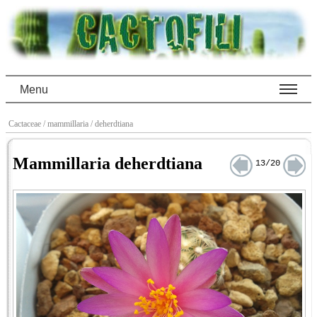
Menu
Cactaceae
/ mammillaria
/ deherdtiana
Mammillaria deherdtiana
13/20