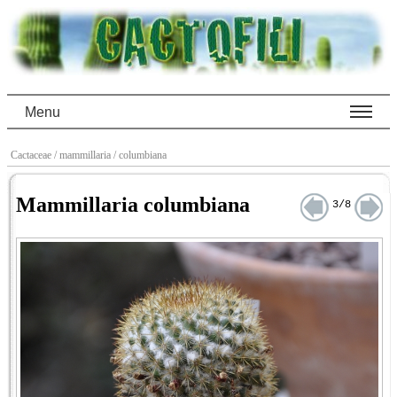
Menu
Cactaceae
/ mammillaria
/ columbiana
Mammillaria columbiana
3/8