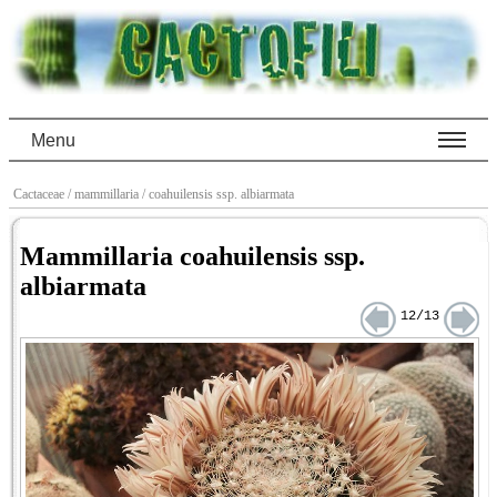
Menu
Cactaceae
/ mammillaria
/ coahuilensis ssp. albiarmata
Mammillaria coahuilensis ssp.
albiarmata
12/13