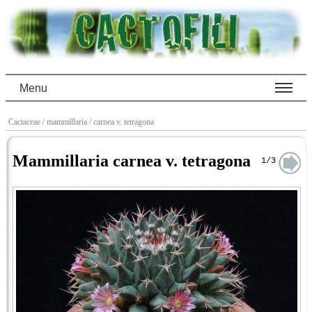
Menu
Cactaceae
/ mammillaria
/ carnea v. tetragona
Mammillaria carnea v. tetragona
1/3