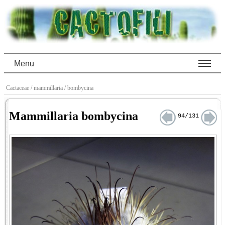
Menu
Cactaceae
/ mammillaria
/ bombycina
Mammillaria bombycina
94/131