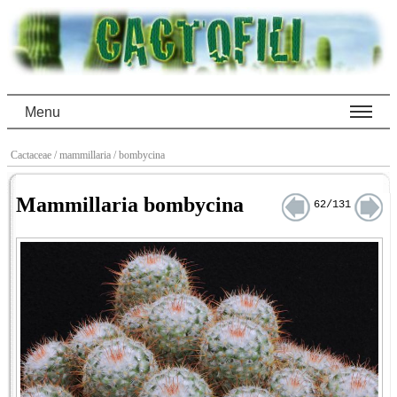
Menu
Cactaceae
/ mammillaria
/ bombycina
Mammillaria bombycina
62/131