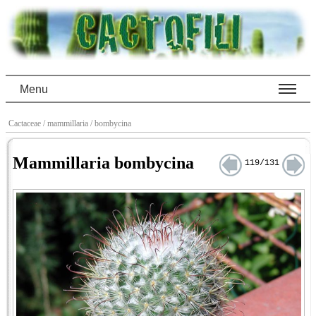
Menu
Cactaceae
/ mammillaria
/ bombycina
Mammillaria bombycina
119/131