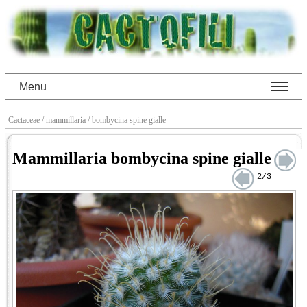
Menu
Cactaceae
/ mammillaria
/ bombycina spine gialle
Mammillaria bombycina spine gialle
2/3