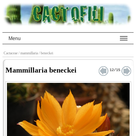
Menu
Cactaceae
/ mammillaria
/ beneckei
Mammillaria beneckei
12/15