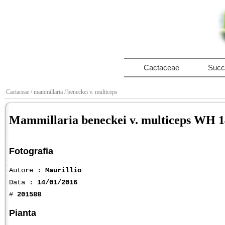
Cactaceae
Succ
Cactaceae
/ mammillaria
/ beneckei v. multiceps
Mammillaria beneckei v. multiceps WH 
Fotografia
Autore :
Maurillio
Data :
14/01/2016
#
201588
Pianta