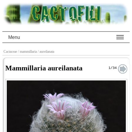
Menu
Cactaceae
/ mammillaria
/ aureilanata
Mammillaria aureilanata
1/34