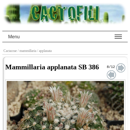
Menu
Cactaceae
/ mammillaria
/ applanata
Mammillaria applanata SB 386
8/12