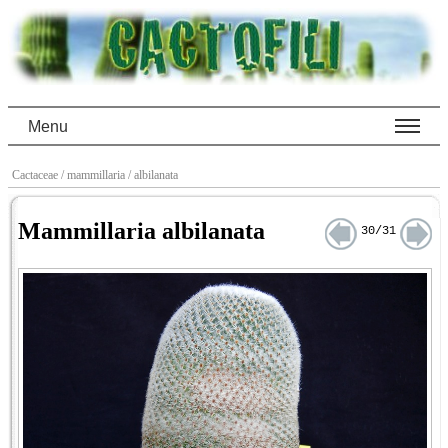
Menu
Cactaceae
/ mammillaria
/ albilanata
Mammillaria albilanata
30/31