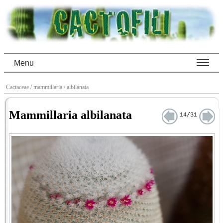
Menu
Cactaceae
/ mammillaria
/ albilanata
Mammillaria albilanata
14/31