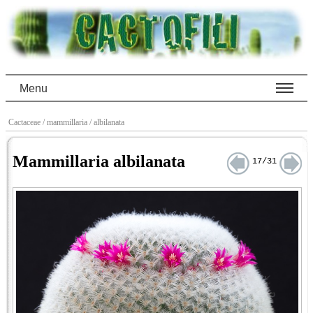
Menu
Cactaceae
/ mammillaria
/ albilanata
Mammillaria albilanata
17/31