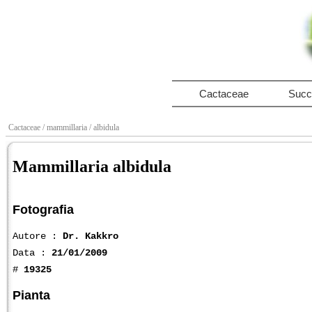
Cactaceae
Succ
Cactaceae
/ mammillaria
/ albidula
Mammillaria albidula
Fotografia
Autore :
Dr. Kakkro
Data :
21/01/2009
#
19325
Pianta