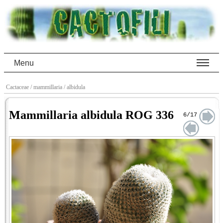
Menu
Cactaceae
/ mammillaria
/ albidula
Mammillaria albidula ROG 336
6/17