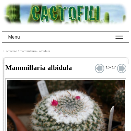
Menu
Cactaceae
/ mammillaria
/ albidula
Mammillaria albidula
10/17