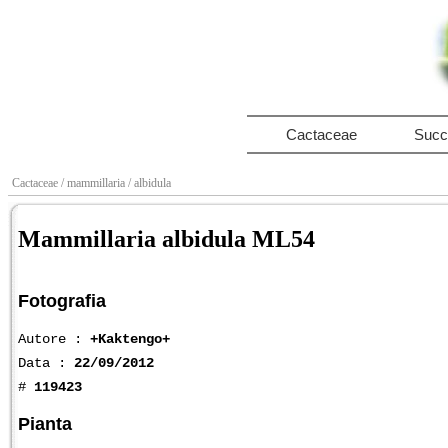
Cactaceae
Succ
Cactaceae
/ mammillaria
/ albidula
Mammillaria albidula ML54
Fotografia
Autore :
+Kaktengo+
Data :
22/09/2012
#
119423
Pianta