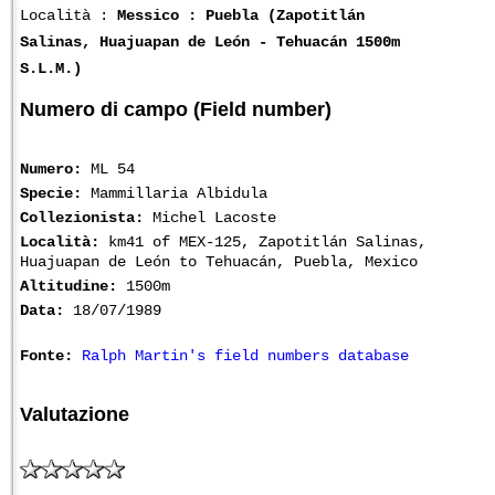
Località :
Messico : Puebla (Zapotitlán
Salinas, Huajuapan de León - Tehuacán 1500m
S.L.M.)
Numero di campo (Field number)
Numero:
ML 54
Specie:
Mammillaria Albidula
Collezionista:
Michel Lacoste
Località:
km41 of MEX-125, Zapotitlán Salinas,
Huajuapan de León to Tehuacán, Puebla, Mexico
Altitudine:
1500m
Data:
18/07/1989
Fonte:
Ralph Martin's field numbers database
Valutazione