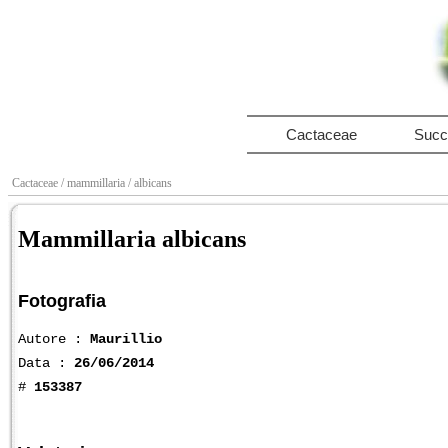
Cactaceae
Succ
Cactaceae
/ mammillaria
/ albicans
Mammillaria albicans
Fotografia
Autore :
Maurillio
Data :
26/06/2014
#
153387