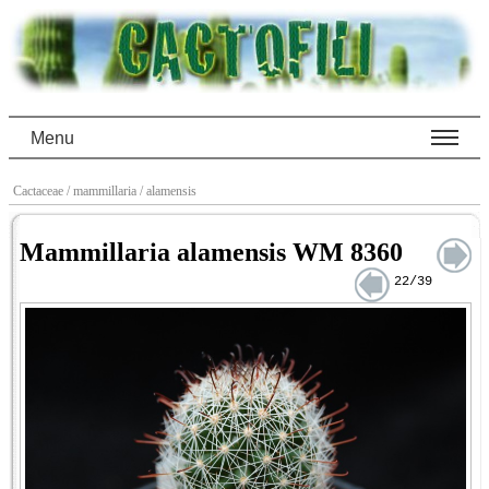
Menu
Cactaceae
/ mammillaria
/ alamensis
Mammillaria alamensis WM 8360
22/39