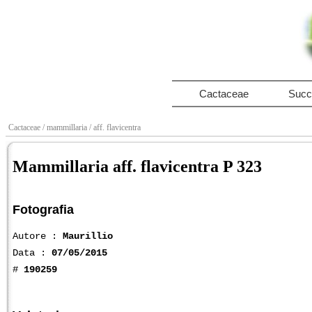
Cactaceae
Succ
Cactaceae
/ mammillaria
/ aff. flavicentra
Mammillaria aff. flavicentra P 323
Fotografia
Autore :
Maurillio
Data :
07/05/2015
#
190259