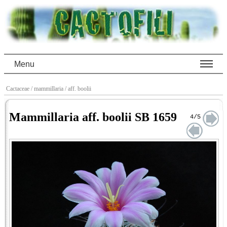
Menu
Cactaceae
/ mammillaria
/ aff. boolii
Mammillaria aff. boolii SB 1659
4/5