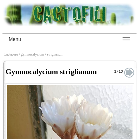
Menu
Cactaceae
/ gymnocalycium
/ striglianum
Gymnocalycium striglianum
1/10