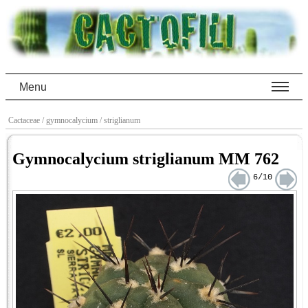
Menu
Cactaceae
/ gymnocalycium
/ striglianum
Gymnocalycium striglianum MM 762
6/10