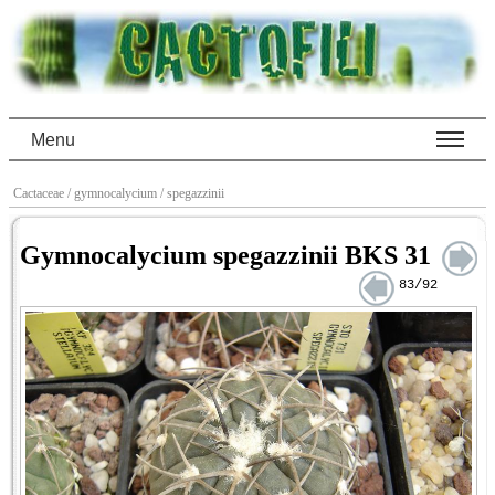
Menu
Cactaceae
/ gymnocalycium
/ spegazzinii
Gymnocalycium spegazzinii BKS 31
83/92