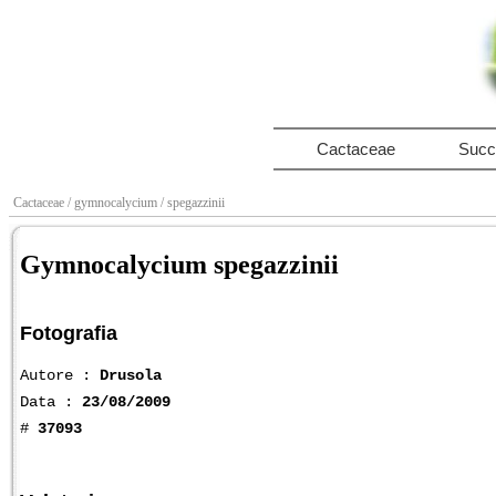
Cactaceae
Succ
Cactaceae
/ gymnocalycium
/ spegazzinii
Gymnocalycium spegazzinii
Fotografia
Autore :
Drusola
Data :
23/08/2009
#
37093