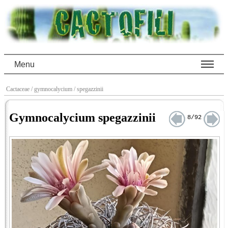
Menu
Cactaceae
/ gymnocalycium
/ spegazzinii
Gymnocalycium spegazzinii
8/92