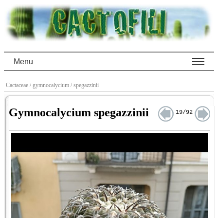
Menu
Cactaceae
/ gymnocalycium
/ spegazzinii
Gymnocalycium spegazzinii
19/92