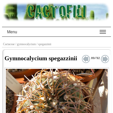
Menu
Cactaceae
/ gymnocalycium
/ spegazzinii
Gymnocalycium spegazzinii
89/92