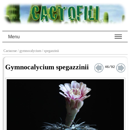
Menu
Cactaceae
/ gymnocalycium
/ spegazzinii
Gymnocalycium spegazzinii
46/92