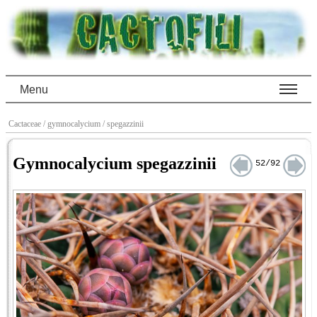
Menu
Cactaceae
/ gymnocalycium
/ spegazzinii
Gymnocalycium spegazzinii
52/92