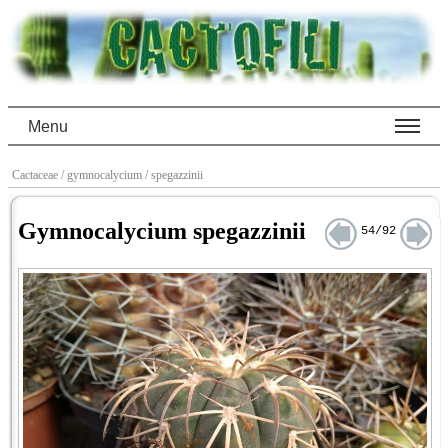
Menu
Cactaceae
/ gymnocalycium
/ spegazzinii
Gymnocalycium spegazzinii
54/92