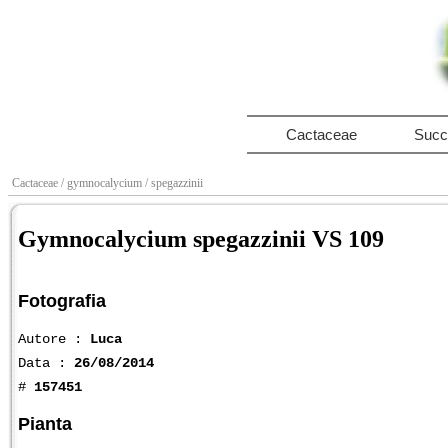
Cactaceae
Succ
Cactaceae
/ gymnocalycium
/ spegazzinii
Gymnocalycium spegazzinii VS 109
Fotografia
Autore :
Luca
Data :
26/08/2014
#
157451
Pianta