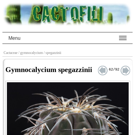
Menu
Cactaceae
/ gymnocalycium
/ spegazzinii
Gymnocalycium spegazzinii
62/92