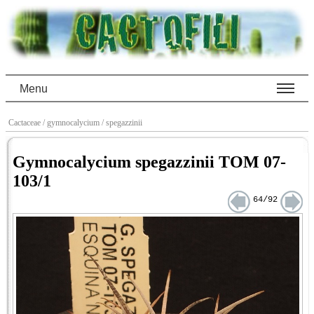
Menu
Cactaceae
/ gymnocalycium
/ spegazzinii
Gymnocalycium spegazzinii TOM 07-
103/1
64/92