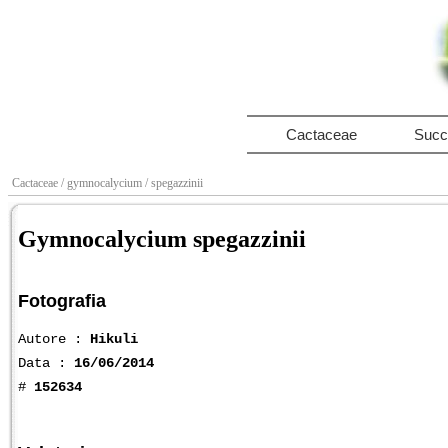
Cactaceae
Succ
Cactaceae
/ gymnocalycium
/ spegazzinii
Gymnocalycium spegazzinii
Fotografia
Autore :
Hikuli
Data :
16/06/2014
#
152634