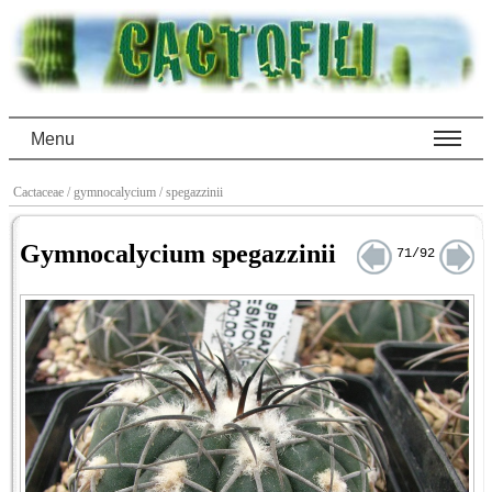
Menu
Cactaceae
/ gymnocalycium
/ spegazzinii
Gymnocalycium spegazzinii
71/92