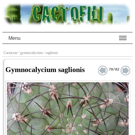
Menu
Cactaceae
/ gymnocalycium
/ saglionis
Gymnocalycium saglionis
78/82